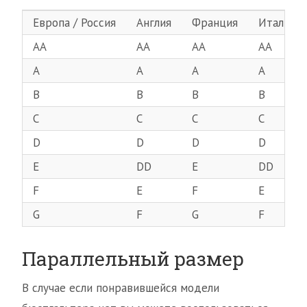
Европа / Россия
Англия
Франция
Италия
AA
AA
AA
AA
A
A
A
A
B
B
B
B
C
C
C
C
D
D
D
D
E
DD
E
DD
F
E
F
E
G
F
G
F
Параллельный размер
В случае если понравившейся модели