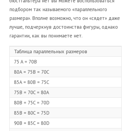
бюстгальтера нет вы можете воспользоваться
подбором так называемого «параллельного
размера». Вполне возможно, что он «сядет» даже
лучше, подчеркнув достоинства фигуры, однако
гарантии, как вы понимаете нет.
Таблица параллельных размеров
75 A = 70B
80A = 75B = 70C
85A = 80B = 75C
75B = 70C = 80A
80B = 75C = 70D
85B = 80C = 75D
90B = 85C = 80D