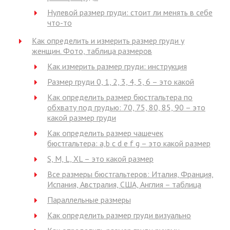
Нулевой размер груди: стоит ли менять в себе
что-то
Как определить и измерить размер груди у
женщин. Фото, таблица размеров
Как измерить размер груди: инструкция
Размер груди 0, 1, 2, 3, 4, 5, 6 – это какой
Как определить размер бюстгальтера по
обхвату под грудью: 70, 75, 80, 85, 90 – это
какой размер груди
Как определить размер чашечек
бюстгальтера: a,b c d e f g – это какой размер
S, M, L, XL – это какой размер
Все размеры бюстгальтеров: Италия, Франция,
Испания, Австралия, США, Англия – таблица
Параллельные размеры
Как определить размер груди визуально