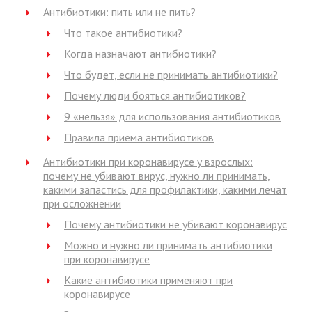
Антибиотики: пить или не пить?
Что такое антибиотики?
Когда назначают антибиотики?
Что будет, если не принимать антибиотики?
Почему люди бояться антибиотиков?
9 «нельзя» для использования антибиотиков
Правила приема антибиотиков
Антибиотики при коронавирусе у взрослых:
почему не убивают вирус, нужно ли принимать,
какими запастись для профилактики, какими лечат
при осложнении
Почему антибиотики не убивают коронавирус
Можно и нужно ли принимать антибиотики
при коронавирусе
Какие антибиотики применяют при
коронавирусе