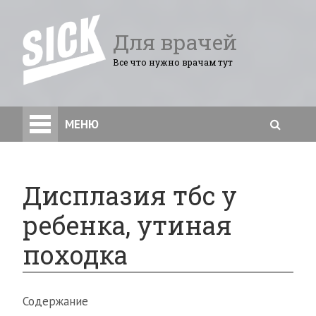
Для врачей
Все что нужно врачам тут
МЕНЮ
Дисплазия тбс у
ребенка, утиная
походка
Содержание