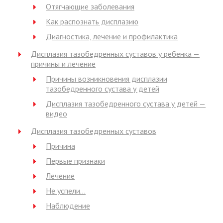
Отягчающие заболевания
Как распознать дисплазию
Диагностика, лечение и профилактика
Дисплазия тазобедренных суставов у ребенка —
причины и лечение
Причины возникновения дисплазии
тазобедренного сустава у детей
Дисплазия тазобедренного сустава у детей —
видео
Дисплазия тазобедренных суставов
Причина
Первые признаки
Лечение
Не успели…
Наблюдение