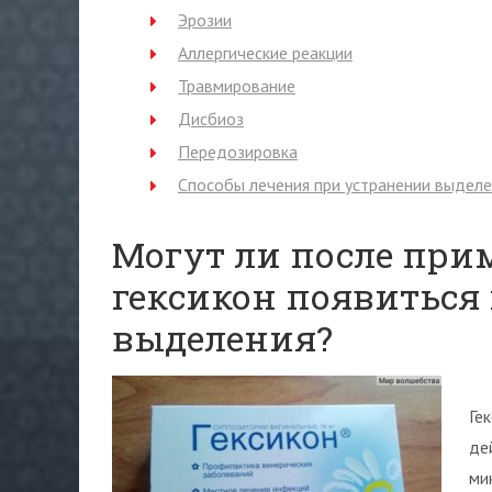
Эрозии
Аллергические реакции
Травмирование
Дисбиоз
Передозировка
Способы лечения при устранении выдел
Могут ли после при
гексикон появиться
выделения?
Ге
де
ми