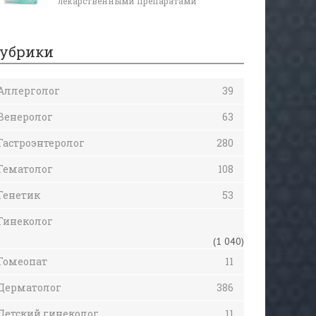
лекарственными препаратами
убрики
Аллерголог
39
Венеролог
63
Гастроэнтеролог
280
Гематолог
108
Генетик
53
Гинеколог
(1 040)
Гомеопат
11
Дерматолог
386
Детский гинеколог
11