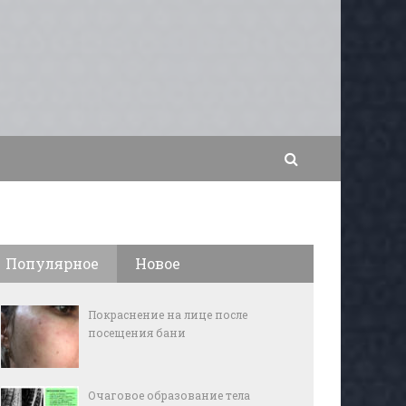
Популярное
Новое
Покраснение на лице после
посещения бани
Очаговое образование тела