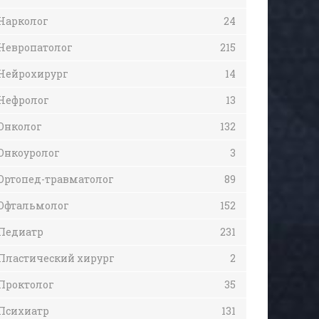
Нарколог
24
Невропатолог
215
Нейрохирург
14
Нефролог
13
Онколог
132
Онкоуролог
3
Ортопед-травматолог
89
Офтальмолог
152
Педиатр
231
Пластический хирург
2
Проктолог
35
Психиатр
131