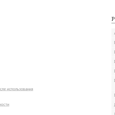
Р
сле использования
ности