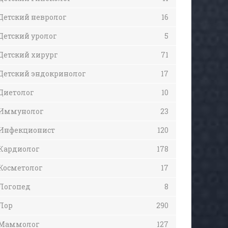
Детский невролог
16
Детский уролог
5
Детский хирург
71
Детский эндокринолог
17
Диетолог
10
Иммунолог
23
Инфекционист
120
Кардиолог
178
Косметолог
17
Логопед
8
Лор
290
Маммолог
127