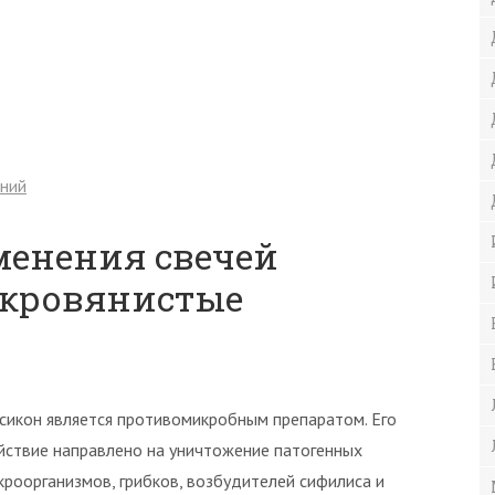
ений
менения свечей
 кровянистые
ксикон является противомикробным препаратом. Его
йствие направлено на уничтожение патогенных
кроорганизмов, грибков, возбудителей сифилиса и