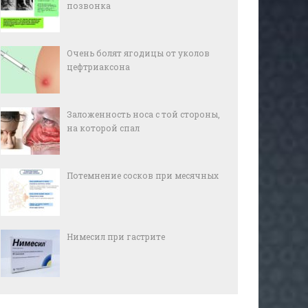
позвонка
Очень болят ягодицы от уколов
цефтриаксона
Заложенность носа с той стороны,
на которой спал
Потемнение сосков при месячных
Нимесил при гастрите