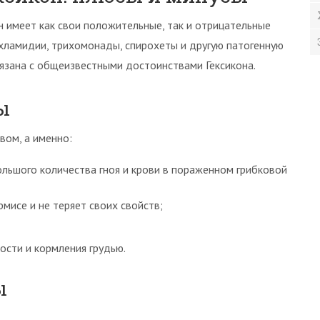
н имеет как свои положительные, так и отрицательные
 хламидии, трихомонады, спирохеты и другую патогенную
язана с общеизвестными достоинствами Гексикона.
ы
вом, а именно:
льшого количества гноя и крови в пораженном грибковой
мисе и не теряет своих свойств;
сти и кормления грудью.
ы