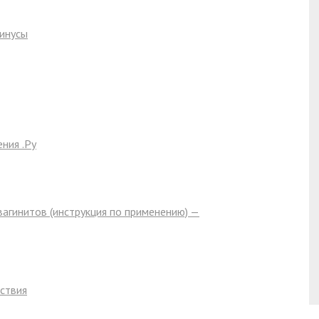
минусы
ния .Ру
вагинитов (инструкция по применению) —
ствия