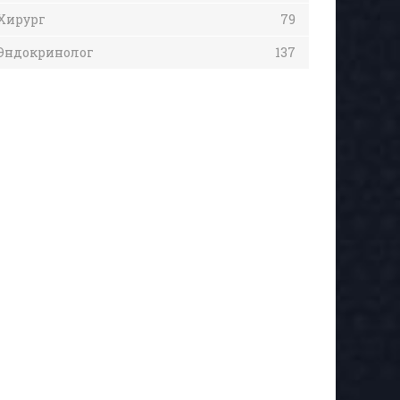
Хирург
79
Эндокринолог
137