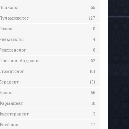
Психолог
65
Пульмонолог
127
Разное
0
Ревматолог
4
Рентгенолог
8
Сексолог-Андролог
62
Стоматолог
101
Терапевт
131
Уролог
65
Фармацевт
10
Фитотерапевт
3
Флеболог
17