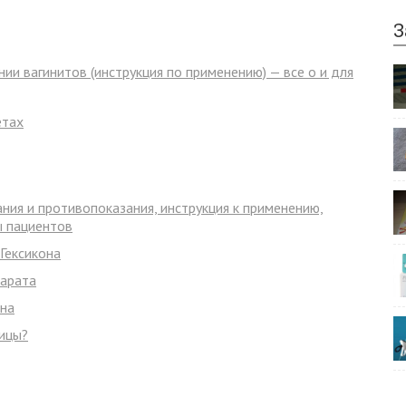
З
нии вагинитов (инструкция по применению) — все о и для
етах
ния и противопоказания, инструкция к применению,
ы пациентов
Гексикона
парата
она
ницы?