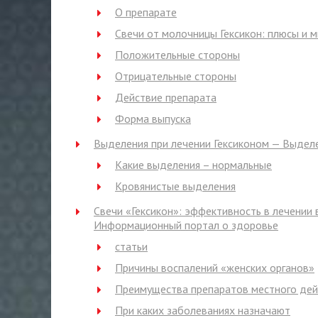
О препарате
Свечи от молочницы Гексикон: плюсы и 
Положительные стороны
Отрицательные стороны
Действие препарата
Форма выпуска
Выделения при лечении Гексиконом — Выделе
Какие выделения – нормальные
Кровянистые выделения
Свечи «Гексикон»: эффективность в лечении 
Информационный портал о здоровье
статьи
Причины воспалений «женских органов»
Преимущества препаратов местного дей
При каких заболеваниях назначают