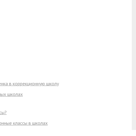
енка в коррекционную школу
ных школах
сы?
онные классы в школах