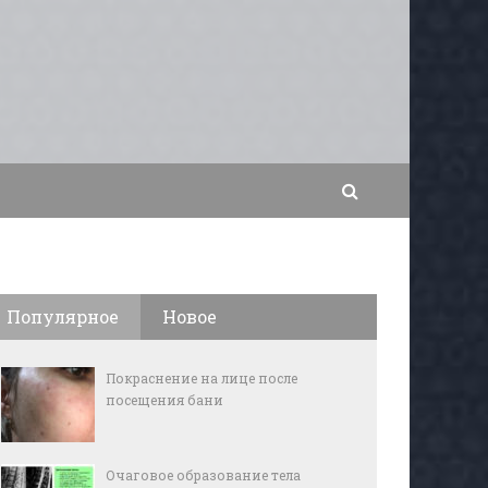
Популярное
Новое
Покраснение на лице после
посещения бани
Очаговое образование тела