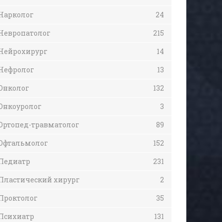
Нарколог
24
Невропатолог
215
Нейрохирург
14
Нефролог
13
Онколог
132
Онкоуролог
3
Ортопед-травматолог
89
Офтальмолог
152
Педиатр
231
Пластический хирург
2
Проктолог
35
Психиатр
131