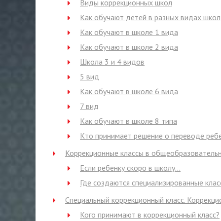
Виды коррекционных школ
Как обучают детей в разных видах школ
Как обучают в школе 1 вида
Как обучают в школе 2 вида
Школа 3 и 4 видов
5 вид
Как обучают в школе 6 вида
7 вид
Как обучают в школе 8 типа
Кто принимает решение о переводе реб
Коррекционные классы в общеобразователь
Если ребенку скоро в школу…
Где создаются специализированные клас
Специальный коррекционный класс. Коррекци
Кого принимают в коррекционный класс?