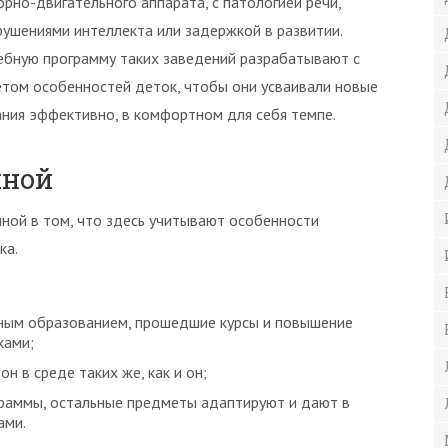
орно-двигательного аппарата, с патологией речи,
рушениями интеллекта или задержкой в развитии.
ебную программу таких заведений разрабатывают с
етом особенностей деток, чтобы они усваивали новые
ания эффективно, в комфортном для себя темпе.
чной
ной в том, что здесь учитывают особенности
ка.
ным образованием, прошедшие курсы и повышение
ками;
н в среде таких же, как и он;
граммы, остальные предметы адаптируют и дают в
ами.