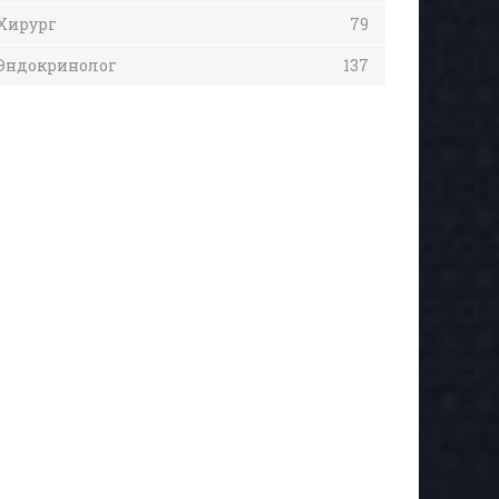
Хирург
79
Эндокринолог
137