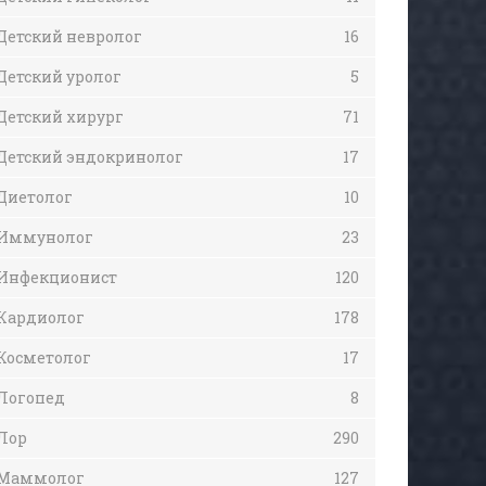
Детский невролог
16
Детский уролог
5
Детский хирург
71
Детский эндокринолог
17
Диетолог
10
Иммунолог
23
Инфекционист
120
Кардиолог
178
Косметолог
17
Логопед
8
Лор
290
Маммолог
127