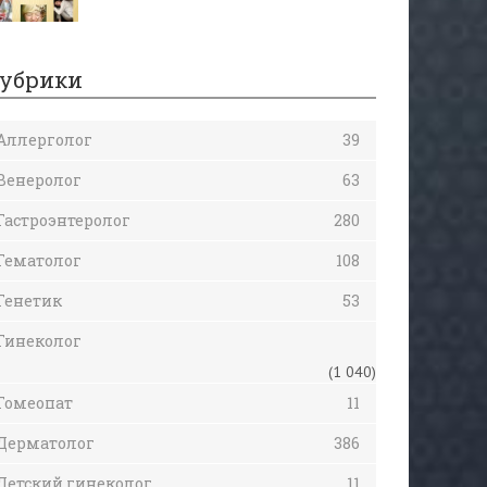
убрики
Аллерголог
39
Венеролог
63
Гастроэнтеролог
280
Гематолог
108
Генетик
53
Гинеколог
(1 040)
Гомеопат
11
Дерматолог
386
Детский гинеколог
11