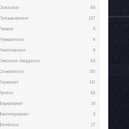
Психолог
65
Пульмонолог
127
Разное
0
Ревматолог
4
Рентгенолог
8
Сексолог-Андролог
62
Стоматолог
101
Терапевт
131
Уролог
65
Фармацевт
10
Фитотерапевт
3
Флеболог
17