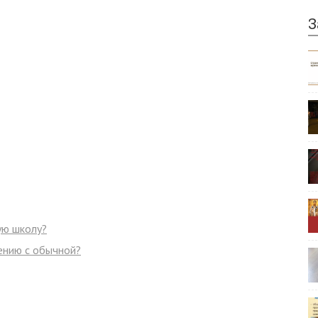
З
ую школу?
ению с обычной?