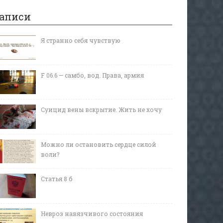
аписи
Я странно себя чувствую
F 06.6 — самбо, вод. Права, армия
Суицид вены вскрытие. Жить не хочу
Можно ли остановить сердце силой
воли?
Статья 8 б
Невроз навязчивого состояния