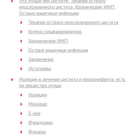
Что лучше при цистите: Терапия острого
неосложненного цистита, Хронические ИМП,
Острые кишечные инфекции
Терапия острого неосложненного цистита
Группа сульфаниламидов
Хронические ИМП
Острые кишечные инфекции
Заключение
Источники
Нолицин в лечении цистита и пиелонефрита: есть
ли лекарство лучше
Нолицин
Монурал
5-нок
Фурадонин
Фурагин