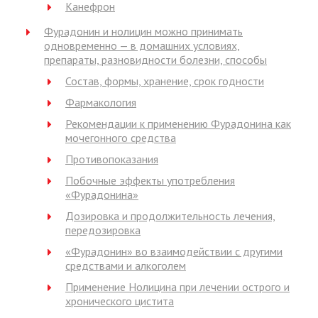
Канефрон
Фурадонин и нолицин можно принимать
одновременно — в домашних условиях,
препараты, разновидности болезни, способы
Состав, формы, хранение, срок годности
Фармакология
Рекомендации к применению Фурадонина как
мочегонного средства
Противопоказания
Побочные эффекты употребления
«Фурадонина»
Дозировка и продолжительность лечения,
передозировка
«Фурадонин» во взаимодействии с другими
средствами и алкоголем
Применение Нолицина при лечении острого и
хронического цистита