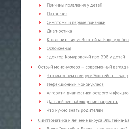
Причины появления у детей
Патогенез
Симптомы и первые признаки
Диагностика
Как лечить вирус Эпштейна-Барр у ребен
Осложнения
: доктор Комаровский про ВЭБ у детей
Острый мононуклеоз — современный взгляд н
Что мы знаем о вирусе Эпштейна — Барр
Инфекционный мононуклеоз
Алгоритм диагностики острого инфекци
Дальнейшее наблюдение пациента:
Что нужно знать родителям
Симптоматика и лечение вируса Эпштейна-Ба
Вирус Эпштейна-Барра – что это такое?