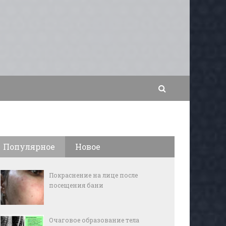
Популярное
Новое
Покраснение на лице после
посещения бани
Очаговое образование тела