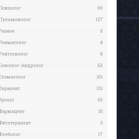
Психолог
65
Пульмонолог
127
Разное
0
Ревматолог
4
Рентгенолог
8
Сексолог-Андролог
62
Стоматолог
101
Терапевт
131
Уролог
65
Фармацевт
10
Фитотерапевт
3
Флеболог
17