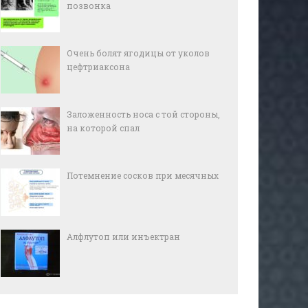
позвонка
Очень болят ягодицы от уколов
цефтриаксона
Заложенность носа с той стороны,
на которой спал
Потемнение сосков при месячных
Алфлутоп или инъектран