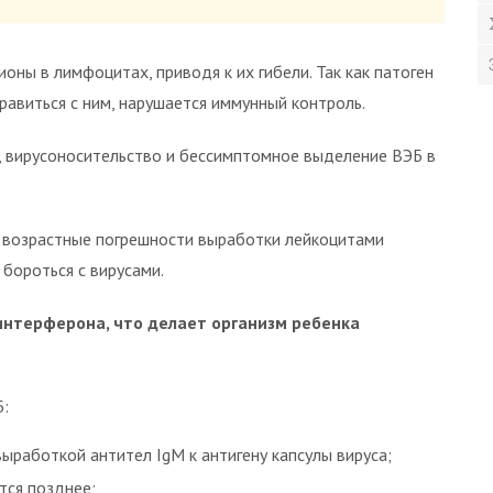
оны в лимфоцитах, приводя к их гибели. Так как патоген
равиться с ним, нарушается иммунный контроль.
, вирусоносительство и бессимптомное выделение ВЭБ в
 возрастные погрешности выработки лейкоцитами
бороться с вирусами.
интерферона, что делает организм ребенка
Б:
работкой антител IgM к антигену капсулы вируса;
тся позднее;