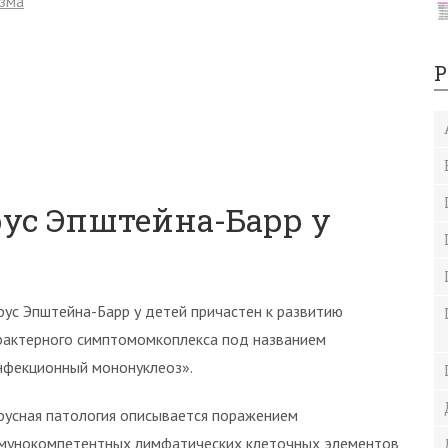
изма
Р
рус Эпштейна-Барр у
рус Эпштейна-Барр у детей причастен к развитию
рактерного симптомомкоплекса под названием
нфекционный мононуклеоз».
русная патология описывается поражением
мунокомпетентных лимфатических клеточных элементов