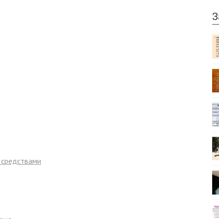
З
 средствами