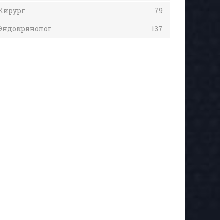
Хирург
79
Эндокринолог
137