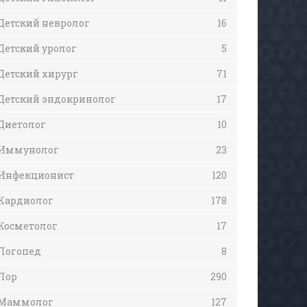
Детский невролог
16
Детский уролог
5
Детский хирург
71
Детский эндокринолог
17
Диетолог
10
Иммунолог
23
Инфекционист
120
Кардиолог
178
Косметолог
17
Логопед
8
Лор
290
Маммолог
127