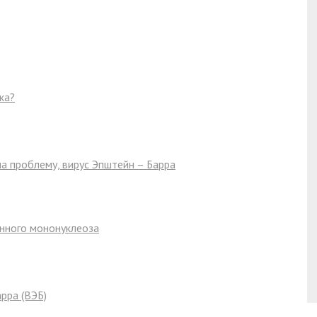
ка?
а проблему, вирус Эпштейн – Барра
онного мононуклеоза
рра (ВЭБ)