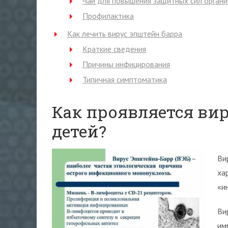
Чаи для повышения защитных сил орган
Профилактика
Как лечить вирус эпштейн барра
Краткие сведения
Причины инфицирования
Типичная симптоматика
Как проявляется ви
детей?
Ви
ха
«и
Ви
им