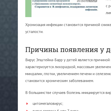
с 
ли
Хронизация инфекции становится причиной сниже
усталости.
Причины появления у д
Вирус Эпштейна-Барр у детей является причиной
характеризуется лихорадкой, массовым увеличен
миндалин, глотки, увеличением печени и селезен
становится хроническим заболеванием.
В большинстве случаев болезнь инициируется виру
цитомегаловирус;
вирус герпеса 6 или 7 типа;