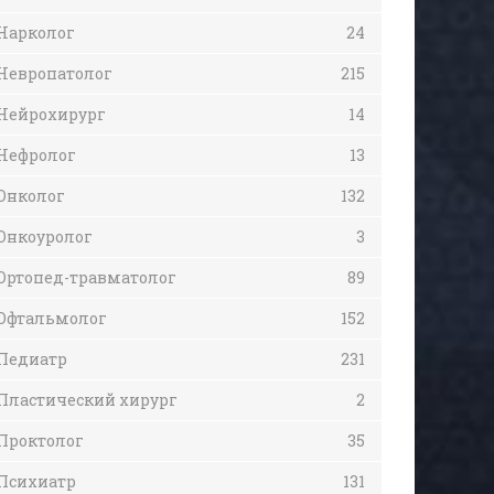
Нарколог
24
Невропатолог
215
Нейрохирург
14
Нефролог
13
Онколог
132
Онкоуролог
3
Ортопед-травматолог
89
Офтальмолог
152
Педиатр
231
Пластический хирург
2
Проктолог
35
Психиатр
131