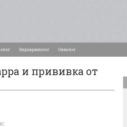
олог
Эндокринолог
Онколог
рра и прививка от
й?