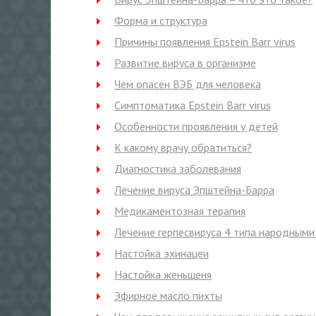
Форма и структура
Причины появления Epstein Barr virus
Развитие вируса в организме
Чем опасен ВЭБ для человека
Симптоматика Epstein Barr virus
Особенности проявления у детей
К какому врачу обратиться?
Диагностика заболевания
Лечение вируса Эпштейна-Барра
Медикаментозная терапия
Лечение герпесвируса 4 типа народными
Настойка эхинацеи
Настойка женьшеня
Эфирное масло пихты