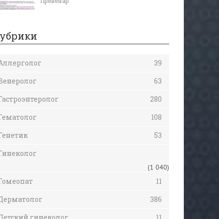
Превенар
убрики
Аллерголог
39
Венеролог
63
Гастроэнтеролог
280
Гематолог
108
Генетик
53
Гинеколог
(1 040)
Гомеопат
11
Дерматолог
386
Детский гинеколог
11